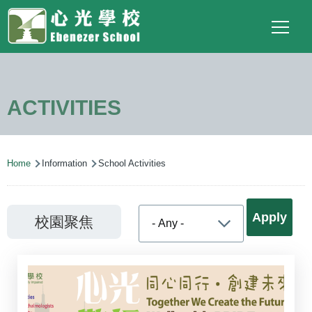
Main
Top
Language
Skip to main content
Social
switcher
To
navigation
Link
(ENG)
ACTIVITIES
Breadcrumb
Home
Information
School Activities
校園聚焦