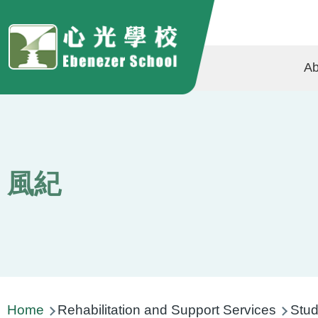
Skip to main content
Ma
Ab
na
風紀
Breadcrumb
Home
Rehabilitation and Support Services
Stud