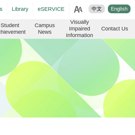
age
s
Library
eSERVICE
中文
English
er
Visually
Student
Campus
Impaired
Contact Us
hievement
News
Information