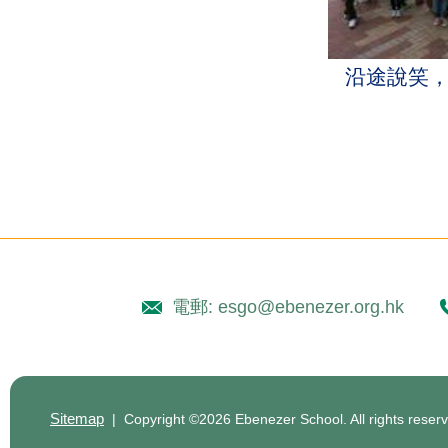
沿途說笑
電郵: esgo@ebenezer.org.hk
Sitemap
| Copyright ©
2026 Ebenezer School. All rights reser