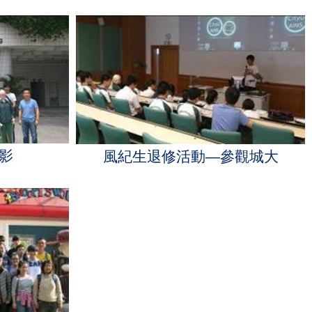
影
風紀生退修活動—參觀城大