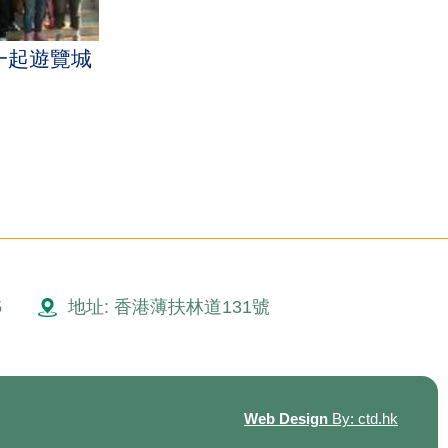
一起遊覽城
5
地址: 香港薄扶林道131號
Web Design
By: ctd.hk