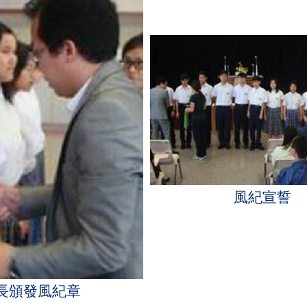
風紀宣誓
長頒發風紀章