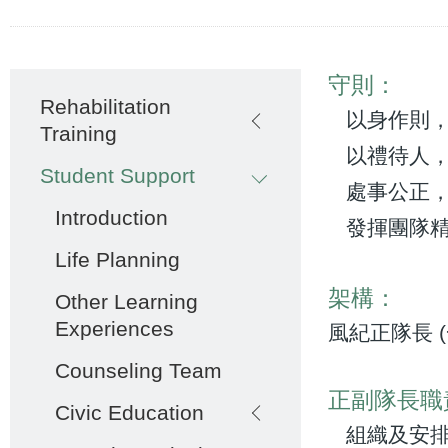
Main
守則：
Rehabilitation
navigation
以身作則，
Training
以禮待人，
Student Support
處事公正，
Introduction
發揮團隊精
Life Planning
架構：
Other Learning
Experiences
風紀正隊長 (
Counseling Team
正副隊長職
Civic Education
組織及安排