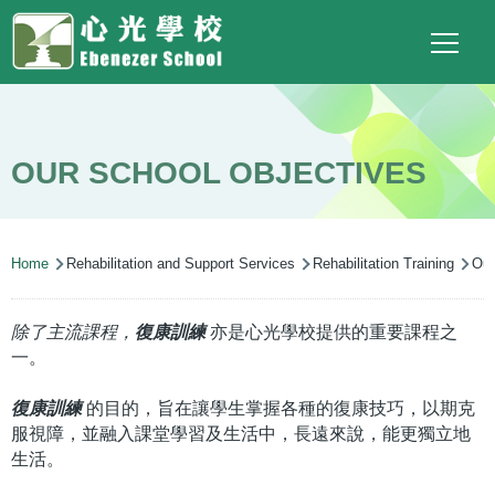
Main
Top
Language
Skip to main content
Social
switcher
To
navigation
Link
(ENG)
OUR SCHOOL OBJECTIVES
Breadcrumb
Home
Rehabilitation and Support Services
Rehabilitation Training
Our
除了主流課程，
復康訓練
亦是心光學校提供的重要課程之
一。
復康訓練
的目的，旨在讓學生掌握各種的復康技巧，以期克
服視障，並融入課堂學習及生活中，長遠來說，能更獨立地
生活。