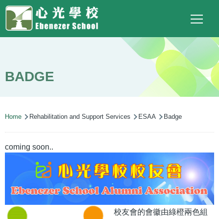
Main
Top
Language
Skip to main content
Social
switcher
To
navigation
Link
(ENG)
BADGE
Breadcrumb
Home
Rehabilitation and Support Services
ESAA
Badge
coming soon..
校友會的會徽由綠橙兩色組