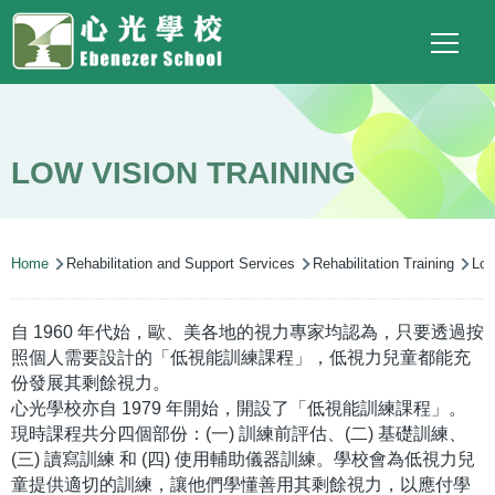
Main
Top
Language
Skip to main content
Social
switcher
To
navigation
Link
(ENG)
LOW VISION TRAINING
Breadcrumb
Home
Rehabilitation and Support Services
Rehabilitation Training
Low 
自 1960 年代始，歐、美各地的視力專家均認為，只要透過按
照個人需要設計的「低視能訓練課程」，低視力兒童都能充
份發展其剩餘視力。
心光學校亦自 1979 年開始，開設了「低視能訓練課程」。
現時課程共分四個部份：(一) 訓練前評估、(二) 基礎訓練、
(三) 讀寫訓練 和 (四) 使用輔助儀器訓練。學校會為低視力兒
童提供適切的訓練，讓他們學懂善用其剩餘視力，以應付學