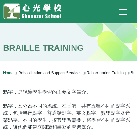
Main
Top
Language
Skip to main content
Social
switcher
To
navigation
Link
(ENG)
BRAILLE TRAINING
Breadcrumb
Home
Rehabilitation and Support Services
Rehabilitation Training
Brai
點字，是視障學生學習的主要文字媒介。
點字，又分為不同的系統。在香港，共有五種不同的點字系
統，包括粵音點字、普通話點字、英文點字、數學點字及音
樂點字。不同的學生，按其學習需要，將學習不同的點字系
統，讓他們能建立閱讀和書寫的學習媒介。