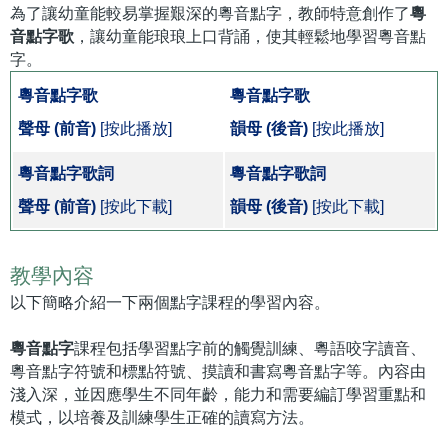
為了讓幼童能較易掌握艱深的粵音點字，教師特意創作了
粵
音點字歌
，讓幼童能琅琅上口背誦，使其輕鬆地學習粵音點
字。
粵音點字歌
粵音點字歌
聲母 (前音)
[按此播放]
韻母 (後音)
[按此播放]
粵音點字歌詞
粵音點字歌詞
聲母 (前音)
[按此下載]
韻母 (後音)
[按此下載]
教學內容
以下簡略介紹一下兩個點字課程的學習內容。
粵音點字
課程包括學習點字前的觸覺訓練、粵語咬字讀音、
粵音點字符號和標點符號、摸讀和書寫粵音點字等。內容由
淺入深，並因應學生不同年齡，能力和需要編訂學習重點和
模式，以培養及訓練學生正確的讀寫方法。