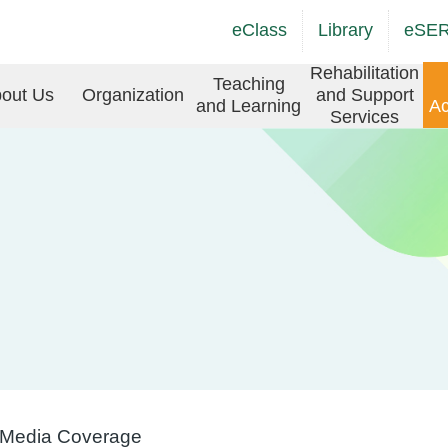
Top
Language
eClass
Library
eSE
Social
switcher
Link
in
Rehabilitation
Teaching
(ENG)
out Us
Organization
and Support
and Learning
Ac
vigation
Services
Media Coverage