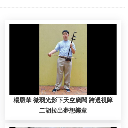
楊恩華 微弱光影下天空廣闊 跨過視障
二胡拉出夢想樂章