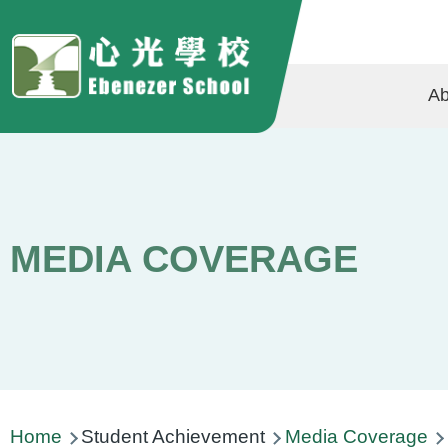
Skip to main content
Ma
Ab
na
MEDIA COVERAGE
Breadcrumb
Home
Student Achievement
Media Coverage