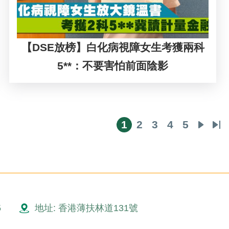
【DSE放榜】白化病視障女生考獲兩科
5**：不要害怕前面陰影
1
2
3
4
5
Current
Page
Page
Page
Page
Next
La
page
page
pa
5
地址: 香港薄扶林道131號