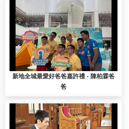
新地全城最愛好爸爸嘉許禮 - 陳柏霖爸
爸