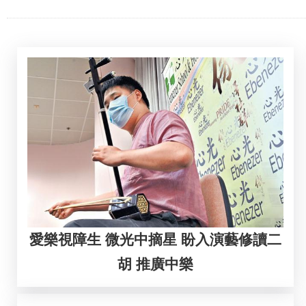
愛樂視障生 微光中摘星 盼入演藝修讀二
胡 推廣中樂