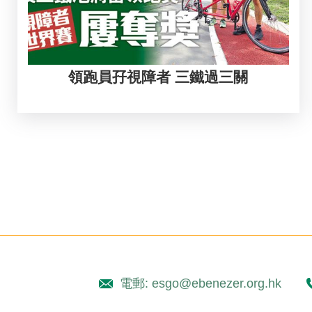
領跑員孖視障者 三鐵過三關
Pagination
電郵: esgo@ebenezer.org.hk