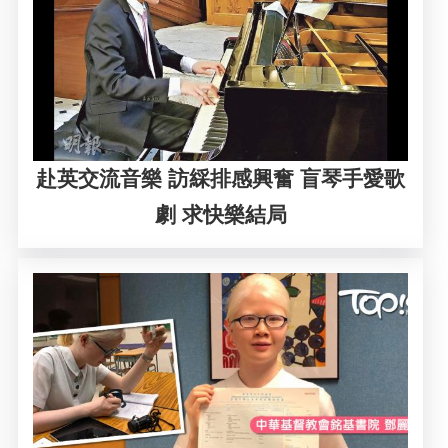
赴英交流音樂 訪綵排感興奮 盲琴手愛歌
劇 求快樂結局