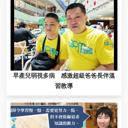
早產兒弱視多病 感激超級爸爸長伴溫
習教導