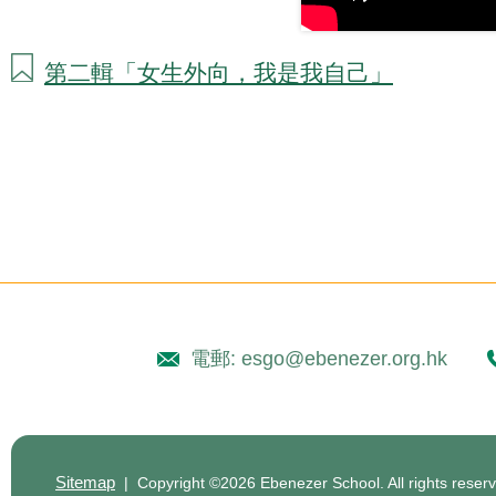
第二輯「女生外向，我是我自己」
電郵: esgo@ebenezer.org.hk
Sitemap
| Copyright ©
2026 Ebenezer School. All rights reser