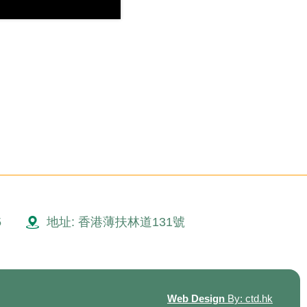
5
地址: 香港薄扶林道131號
Web Design
By: ctd.hk