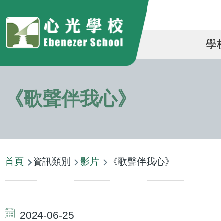
移至主內容
Ma
學
na
《歌聲伴我心》
導
首頁
資訊類別
影片
《歌聲伴我心》
航
連
結
2024-06-25