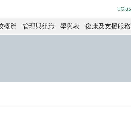
Top
Langu
eClas
Social
switch
Link
in
校概覽
管理與組織
學與教
復康及支援服務
vigation