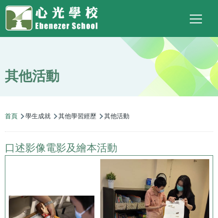
Main
Top
Language
移至主內容
Social
switcher
To
navigation
Link
其他活動
導
首頁
學生成就
其他學習經歷
其他活動
航
連
口述影像電影及繪本活動
結