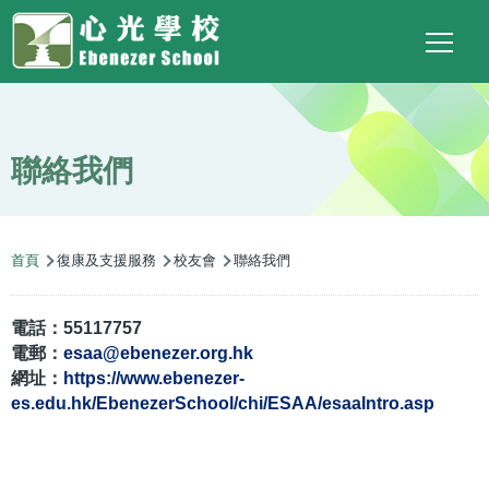
Main
Top
Language
移至主內容
Social
switcher
To
navigation
Link
聯絡我們
導
首頁
復康及支援服務
校友會
聯絡我們
航
連
電話：55117757
結
電郵：
esaa@ebenezer.org.hk
網址：
https://www.ebenezer-
es.edu.hk/EbenezerSchool/chi/ESAA/esaaIntro.asp