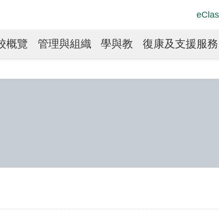
Top
Langu
eClas
Social
switch
Link
in
校概覽
管理與組織
學與教
復康及支援服務
vigation