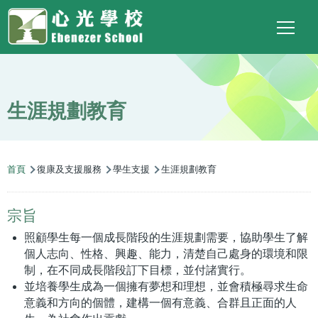
Main
Top
Language
移至主內容
Social
switcher
To
navigation
Link
生涯規劃教育
導
首頁
復康及支援服務
學生支援
生涯規劃教育
航
連
宗旨
結
照顧學生每一個成長階段的生涯規劃需要，協助學生了解
個人志向、性格、興趣、能力，清楚自己處身的環境和限
制，在不同成長階段訂下目標，並付諸實行。
並培養學生成為一個擁有夢想和理想，並會積極尋求生命
意義和方向的個體，建構一個有意義、合群且正面的人