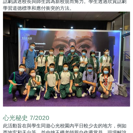
話劇講述校長與師生因為新校規而角力。學生透過欣賞話劇
學習道德標準和應付衝突的方法。
心光秘史 7/2020
此活動旨在與學生同遊心光校園內平日較少去的地方，例如
西地牢和天台等，並由姚玉樺老師親自作導賞員，現場解說