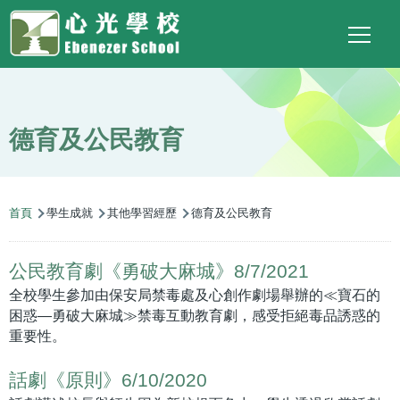
Main
Top
Language
移至主內容
Social
switcher
To
navigation
Link
德育及公民教育
導
首頁
學生成就
其他學習經歷
德育及公民教育
航
連
公民教育劇《勇破大麻城》8/7/2021
結
全校學生參加由保安局禁毒處及心創作劇場舉辦的≪寶石的
困惑—勇破大麻城≫禁毒互動教育劇，感受拒絕毒品誘惑的
重要性。
話劇《原則》6/10/2020