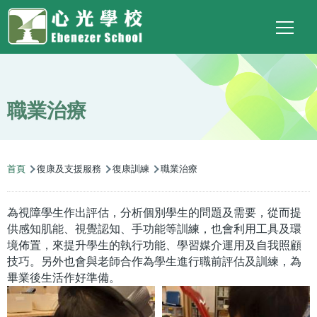
Main
Top
Language
移至主內容
Social
switcher
To
navigation
Link
職業治療
導
首頁
復康及支援服務
復康訓練
職業治療
航
連
為視障學生作出評估，分析個別學生的問題及需要，從而提
結
供感知肌能、視覺認知、手功能等訓練，也會利用工具及環
境佈置，來提升學生的執行功能、學習媒介運用及自我照顧
技巧。另外也會與老師合作為學生進行職前評估及訓練，為
畢業後生活作好準備。