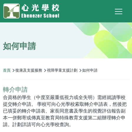
Main
Top
Language
移至主內容
Social
switcher
To
navigation
Link
如何申請
導
首頁
復康及支援服務
視障學童支援計劃
如何申請
航
連
轉介申請
結
合資格的學生（中度至嚴重低視力或全失明）需經就讀學校
提交轉介申請。 學校可向心光學校索取轉介申請表，然後把
已填妥的轉介申請表、家長同意書及學生的視覺評估報告副
本一併郵寄或傳真至教育局特殊教育支援第二組辦理轉介申
請。計劃詳請可向心光學校查詢。