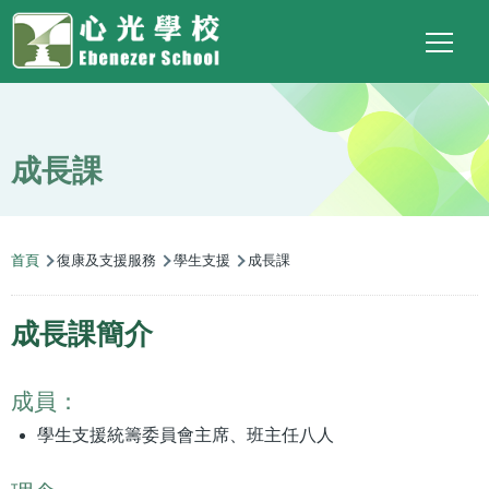
Main
Top
Language
移至主內容
Social
switcher
To
navigation
Link
成長課
導
首頁
復康及支援服務
學生支援
成長課
航
連
成長課簡介
結
成員：
學生支援統籌委員會主席、班主任八人