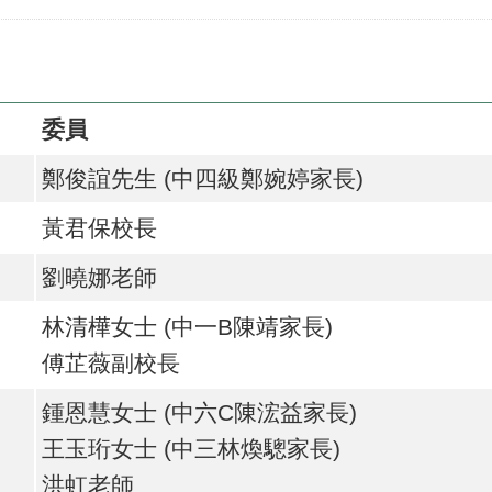
委員
鄭俊誼先生 (中四級鄭婉婷家長)
黃君保校長
劉曉娜老師
林清樺女士 (中一B陳靖家長)
傅芷薇副校長
鍾恩慧女士 (中六C陳浤益家長)
王玉珩女士 (中三林煥驄家長)
洪虹老師