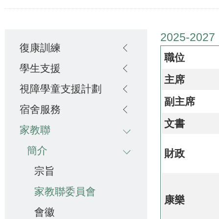
連
結
Main
2025-2027
復康訓練
navigation
職位
學生支援
主席
視障學童支援計劃
副主席
宿舍服務
文書
家教聯
簡介
財政
宗旨
家教聯委員會
康樂
會徽