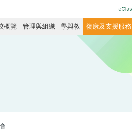
Top
Langu
eClas
Social
switch
Link
in
校概覽
管理與組織
學與教
復康及支援服務
vigation
會