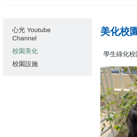
連
結
Main
美化校
心光 Youtube
navigation
Channel
校園美化
學生綠化校
校園設施