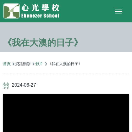
Main
Top
Language
移至主內容
Social
switcher
To
navigation
Link
《我在大澳的日子》
導
首頁
資訊類別
影片
《我在大澳的日子》
航
連
2024-06-27
結