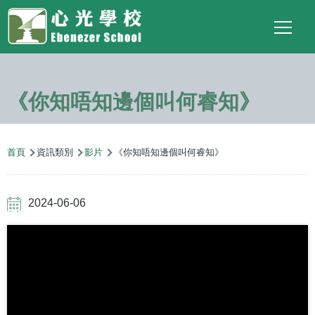
Main
Top
Language
移至主內容
Social
switcher
To
navigation
Link
《你知唔知邊個叫何睿知》
導
首頁
資訊類別
影片
《你知唔知邊個叫何睿知》
航
連
2024-06-06
結