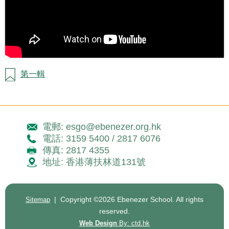
第一輯
電郵: esgo@ebenezer.org.hk
電話: 3159 5400 / 2817 6076
傳真: 2817 4355
地址: 香港薄扶林道131號
| Copyright ©
2026 Ebenezer School. All rights
Sitemap
reserved.
Web Design
By: ctd.hk