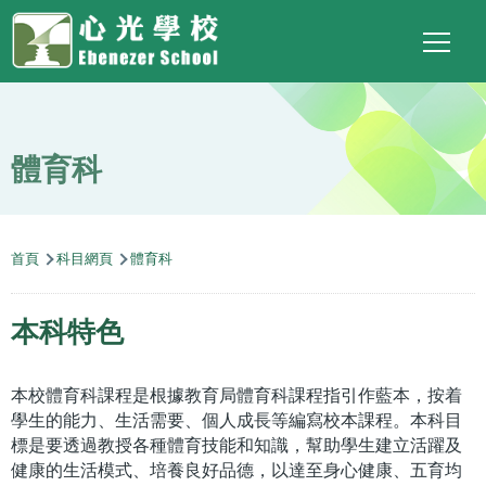
Main
Top
Language
移至主內容
Social
switcher
To
navigation
Link
體育科
導
首頁
科目網頁
體育科
航
連
本科特色
結
本校體育科課程是根據教育局體育科課程指引作藍本，按着
學生的能力、生活需要、個人成長等編寫校本課程。本科目
標是要透過教授各種體育技能和知識，幫助學生建立活躍及
健康的生活模式、培養良好品德，以達至身心健康、五育均