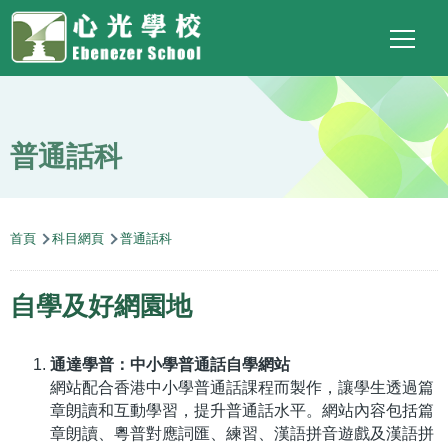
Main
Top
Language
移至主內容
Social
switcher
To
navigation
Link
普通話科
導
首頁
科目網頁
普通話科
航
連
自學及好網園地
結
通達學普：中小學普通話自學網站
網站配合香港中小學普通話課程而製作，讓學生透過篇
章朗讀和互動學習，提升普通話水平。網站內容包括篇
章朗讀、粵普對應詞匯、練習、漢語拼音遊戲及漢語拼