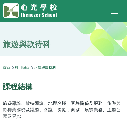
Main
Top
Language
移至主內容
Social
switcher
To
navigation
Link
旅遊與款待科
導
首頁
科目網頁
旅遊與款待科
航
連
課程結構
結
旅遊導論、款待導論、地理名勝、客務關係及服務、旅遊與
款待業趨勢及議題、會議，獎勵，商務，展覽業務、主題公
園及景點。