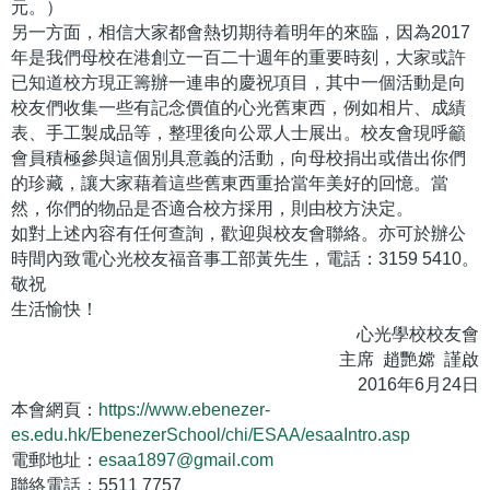
元。）
另一方面，相信大家都會熱切期待着明年的來臨，因為2017
年是我們母校在港創立一百二十週年的重要時刻，大家或許
已知道校方現正籌辦一連串的慶祝項目，其中一個活動是向
校友們收集一些有記念價值的心光舊東西，例如相片、成績
表、手工製成品等，整理後向公眾人士展出。校友會現呼籲
會員積極參與這個別具意義的活動，向母校捐出或借出你們
的珍藏，讓大家藉着這些舊東西重拾當年美好的回憶。當
然，你們的物品是否適合校方採用，則由校方決定。
如對上述內容有任何查詢，歡迎與校友會聯絡。亦可於辦公
時間內致電心光校友福音事工部黃先生，電話：3159 5410。
敬祝
生活愉快！
心光學校校友會
主席 趙艷嫦 謹啟
2016年6月24日
本會網頁：
https://www.ebenezer-
es.edu.hk/EbenezerSchool/chi/ESAA/esaaIntro.asp
電郵地址：
esaa1897@gmail.com
聯絡電話：5511 7757