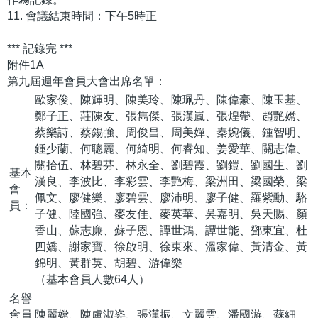
11. 會議結束時間：下午5時正
*** 記錄完 ***
附件1A
第九屆週年會員大會出席名單：
歐家俊、陳輝明、陳美玲、陳珮丹、陳偉豪、陳玉基、
鄭子正、莊陳友、張雋傑、張漢嵐、張煌帶、趙艷嫦、
蔡樂詩、蔡錫強、周俊昌、周美嬋、秦婉儀、鍾智明、
鍾少蘭、何聰麗、何綺明、何睿知、姜愛華、關志偉、
關拾伍、林碧芬、林永全、劉碧霞、劉鎧、劉國生、劉
基本
漢良、李波比、李彩雲、李艷梅、梁洲田、梁國榮、梁
會
佩文、廖健樂、廖碧雲、廖沛明、廖子健、羅紫勳、駱
員：
子健、陸國強、麥友佳、麥英華、吳嘉明、吳天賜、顏
香山、蘇志廉、蘇子恩、譚世鴻、譚世能、鄧東宜、杜
四嬌、謝家寶、徐啟明、徐東來、溫家偉、黃清金、黃
錦明、黃群英、胡碧、游偉樂
（基本會員人數64人）
名譽
會員
陳麗嫦、陳盧淑姿、張漢振、文麗雲、潘國游、蘇細