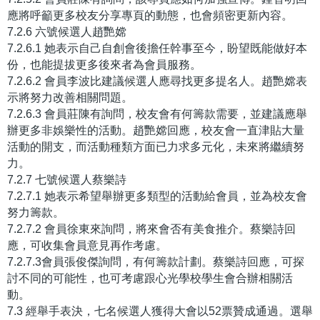
應將呼籲更多校友分享專頁的動態，也會頻密更新內容。
7.2.6 六號候選人趙艷嫦
7.2.6.1 她表示自己自創會後擔任幹事至今，盼望既能做好本
份，也能提拔更多後來者為會員服務。
7.2.6.2 會員李波比建議候選人應尋找更多提名人。趙艷嫦表
示將努力改善相關問題。
7.2.6.3 會員莊陳有詢問，校友會有何籌款需要，並建議應舉
辦更多非娛樂性的活動。趙艷嫦回應，校友會一直津貼大量
活動的開支，而活動種類方面已力求多元化，未來將繼續努
力。
7.2.7 七號候選人蔡樂詩
7.2.7.1 她表示希望舉辦更多類型的活動給會員，並為校友會
努力籌款。
7.2.7.2 會員徐東來詢問，將來會否有美食推介。蔡樂詩回
應，可收集會員意見再作考慮。
7.2.7.3會員張俊傑詢問，有何籌款計劃。蔡樂詩回應，可探
討不同的可能性，也可考慮跟心光學校學生會合辦相關活
動。
7.3 經舉手表決，七名候選人獲得大會以52票贊成通過。選舉