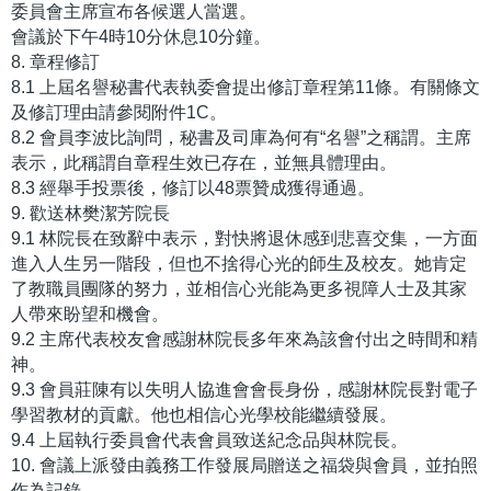
委員會主席宣布各候選人當選。
會議於下午4時10分休息10分鐘。
8. 章程修訂
8.1 上屆名譽秘書代表執委會提出修訂章程第11條。有關條文
及修訂理由請參閱附件1C。
8.2 會員李波比詢問，秘書及司庫為何有“名譽”之稱謂。主席
表示，此稱謂自章程生效已存在，並無具體理由。
8.3 經舉手投票後，修訂以48票贊成獲得通過。
9. 歡送林樊潔芳院長
9.1 林院長在致辭中表示，對快將退休感到悲喜交集，一方面
進入人生另一階段，但也不捨得心光的師生及校友。她肯定
了教職員團隊的努力，並相信心光能為更多視障人士及其家
人帶來盼望和機會。
9.2 主席代表校友會感謝林院長多年來為該會付出之時間和精
神。
9.3 會員莊陳有以失明人協進會會長身份，感謝林院長對電子
學習教材的貢獻。他也相信心光學校能繼續發展。
9.4 上屆執行委員會代表會員致送紀念品與林院長。
10. 會議上派發由義務工作發展局贈送之福袋與會員，並拍照
作為記錄。