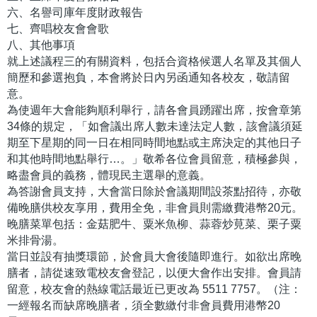
六、名譽司庫年度財政報告
七、齊唱校友會會歌
八、其他事項
就上述議程三的有關資料，包括合資格候選人名單及其個人
簡歷和參選抱負，本會將於日內另函通知各校友，敬請留
意。
為使週年大會能夠順利舉行，請各會員踴躍出席，按會章第
34條的規定，「如會議出席人數未達法定人數，該會議須延
期至下星期的同一日在相同時間地點或主席決定的其他日子
和其他時間地點舉行…。」敬希各位會員留意，積極參與，
略盡會員的義務，體現民主選舉的意義。
為答謝會員支持，大會當日除於會議期間設茶點招待，亦敬
備晚膳供校友享用，費用全免，非會員則需繳費港幣20元。
晚膳菜單包括：金菇肥牛、粟米魚柳、蒜蓉炒莧菜、栗子粟
米排骨湯。
當日並設有抽獎環節，於會員大會後隨即進行。如欲出席晚
膳者，請從速致電校友會登記，以便大會作出安排。會員請
留意，校友會的熱線電話最近已更改為 5511 7757。（注：
一經報名而缺席晚膳者，須全數繳付非會員費用港幣20