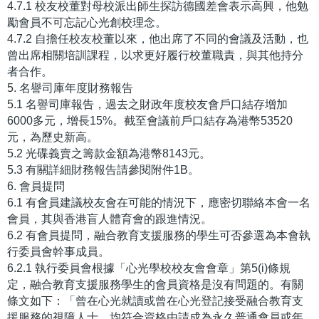
4.7.1 校友校董對母校派出師生探訪德國差會表示高興，他勉
勵會員不可忘記心光創校理念。
4.7.2 自擔任校友校董以來，他出席了不同的會議及活動，也
曾出席相關培訓課程，以求更好履行校董職責，與其他持分
者合作。
5. 名譽司庫年度財務報告
5.1 名譽司庫報告，過去之財政年度校友會戶口結存增加
6000多元，增長15%。截至會議前戶口結存為港幣53520
元，為歷史新高。
5.2 光碟義賣之籌款金額為港幣8143元。
5.3 有關詳細財務報告請參閱附件1B。
6. 會員提問
6.1 有會員建議校友會在可能的情況下，應密切聯絡本會一名
會員，其與香港盲人體育會的跟進情況。
6.2 有會員提問，融合教育支援服務的學生可否參選為本會執
行委員會幹事成員。
6.2.1 執行委員會根據「心光學校校友會會章」第5(i)條規
定，融合教育支援服務學生的會員資格是沒有問題的。有關
條文如下：「曾在心光就讀或曾在心光登記接受融合教育支
援服務的視障人士，均符合資格由請成為永久普通會員或年