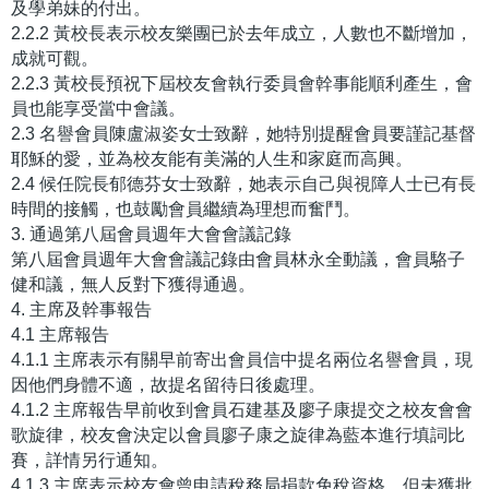
及學弟妹的付出。
2.2.2 黃校長表示校友樂團已於去年成立，人數也不斷增加，
成就可觀。
2.2.3 黃校長預祝下屆校友會執行委員會幹事能順利產生，會
員也能享受當中會議。
2.3 名譽會員陳盧淑姿女士致辭，她特別提醒會員要謹記基督
耶穌的愛，並為校友能有美滿的人生和家庭而高興。
2.4 候任院長郁德芬女士致辭，她表示自己與視障人士已有長
時間的接觸，也鼓勵會員繼續為理想而奮鬥。
3. 通過第八屆會員週年大會會議記錄
第八屆會員週年大會會議記錄由會員林永全動議，會員駱子
健和議，無人反對下獲得通過。
4. 主席及幹事報告
4.1 主席報告
4.1.1 主席表示有關早前寄出會員信中提名兩位名譽會員，現
因他們身體不適，故提名留待日後處理。
4.1.2 主席報告早前收到會員石建基及廖子康提交之校友會會
歌旋律，校友會決定以會員廖子康之旋律為藍本進行填詞比
賽，詳情另行通知。
4.1.3 主席表示校友會曾申請稅務局捐款免稅資格，但未獲批