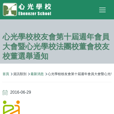
Main
Top
Language
移至主內容
Social
switcher
To
navigation
Link
心光學校校友會第十屆週年會員
大會暨心光學校法團校董會校友
校董選舉通知
導
首頁
資訊類別
最新消息
心光學校校友會第十屆週年會員大會暨心光學
航
連
2016-06-29
結