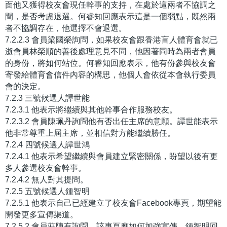
面他又獲得校友會現任幹事的支持，在處於這兩者不協調之
間，是否考慮退選。何睿知回應表示這是一個弱點，既然兩
者不協調存在，他選擇不會退選。
7.2.2.3 會員梁國榮詢問，如果校友會跟香港盲人體育會就已
逝會員林榮順的善後處理意見不同，他因著同時為兩者會員
的身份，將如何站位。何睿知回應表示，他有份參與校友會
寄發給體育會信件內容的構思，他個人會依從本會執行委員
會的決定。
7.2.3 三號候選人譚世能
7.2.3.1 他表示將繼續與其他幹事合作服務校友。
7.2.3.2 會員陳珮丹詢問他有否出任主席的意願。譚世能表示
他非常尊重上屆主席，並相信對方能繼續勝任。
7.2.4 四號候選人譚世鴻
7.2.4.1 他表示希望繼續與會員建立緊密關係，盼望以後有更
多人參選校友會幹事。
7.2.4.2 無人對其提問。
7.2.5 五號候選人鍾智明
7.2.5.1 他表示自己已經建立了校友會Facebook專頁，期望能
開發更多宣傳渠道。
7.2.5.2 會員莊陳有詢問，該專頁應如何加強宣傳。鍾智明回