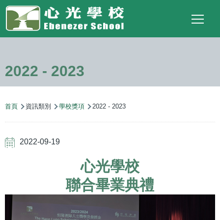
Main
Top
Language
移至主內容
Social
switcher
To
navigation
Link
2022 - 2023
導
首頁
資訊類別
學校獎項
2022 - 2023
航
連
2022-09-19
結
心光學校
聯合畢業典禮