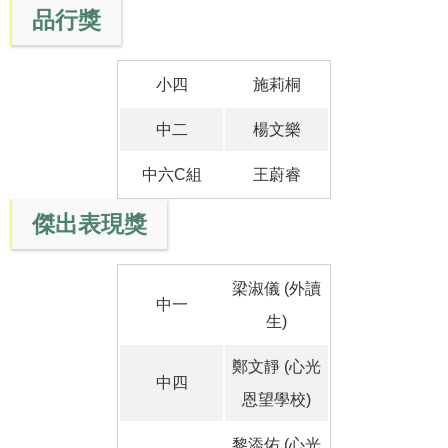
品行獎
小四
施莉桐
中二
楊文樂
中六C組
王蔚睿
傑出表現獎
梁淑儀 (外讀
中一
生)
鄭文靜 (心光
中四
恩望學校)
黎添佑 (心光