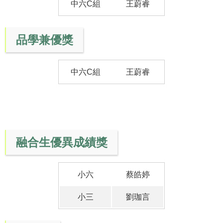
中六C組
王蔚睿
品學兼優獎
中六C組
王蔚睿
融合生優異成績獎
小六
蔡皓婷
小三
劉珈言