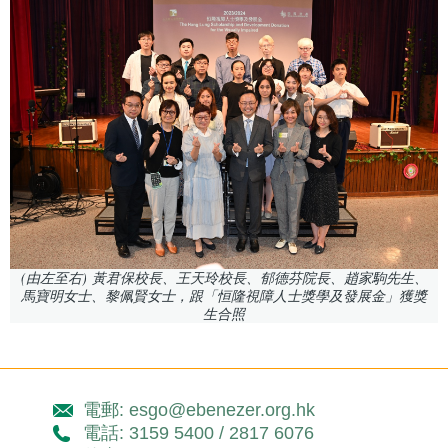
(由左至右) 黃君保校長、王天玲校長、郁德芬院長、趙家駒先生、
馬寶明女士、黎佩賢女士，跟「恒隆視障人士獎學及發展金」獲獎
生合照
電郵: esgo@ebenezer.org.hk
電話: 3159 5400 / 2817 6076