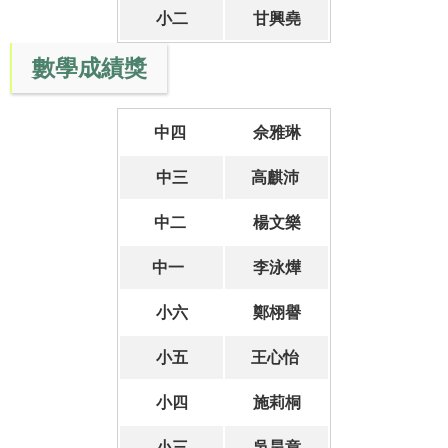
小二
甘興堯
數學成績獎
中四
佘雅琳
中三
高麒沛
中二
楊文樂
中一
李泳燁
小六
鄭栩譽
小五
王心怡
小四
施莉桐
小三
吳昊章