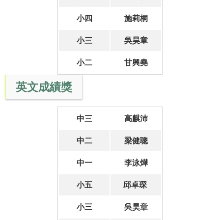
小四
施莉桐
小三
吳昊章
小二
甘興堯
英文成績獎
中三
高麒沛
中二
梁健聰
中一
李泳燁
小五
邱卓琛
小三
吳昊章