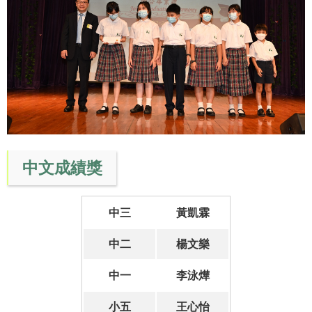
中文成績獎
中三
黃凱霖
中二
楊文樂
中一
李泳燁
小五
王心怡