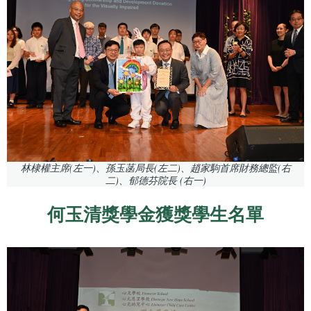
林棣權主席(左一)、孫玉菡局長(左二)、趙家駒首席財務總監(右
二)、郁德芬院長 (右一)
何玉清獎學金獲獎學生名單