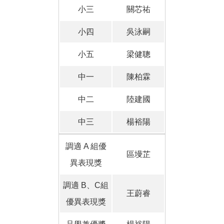
小三
關芯祐
小四
吳泳嗣
小五
梁健聰
中一
陳柏霖
中二
陸建國
中三
楊裕陽
調適 A 組優
區墁芷
異表現獎
調適 B、C組
王蔚睿
優異表現獎