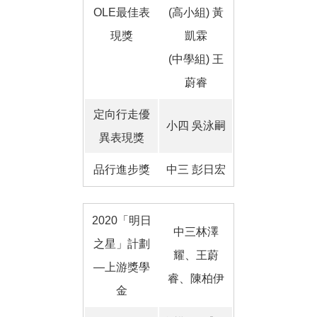
OLE最佳表
(高小組) 黃
現獎
凱霖
(中學組) 王
蔚睿
定向行走優
小四 吳泳嗣
異表現獎
品行進步獎
中三 彭日宏
2020「明日
中三林澤
之星」計劃
耀、王蔚
―上游獎學
睿、陳柏伊
金