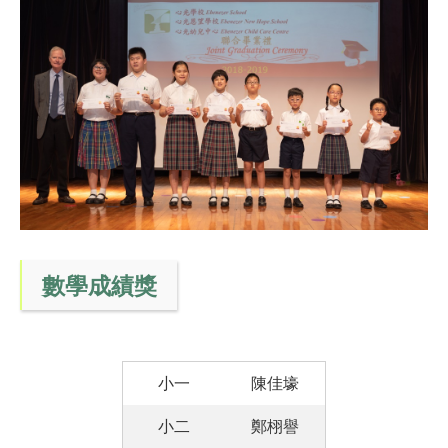
數學成績獎
小一
陳佳壕
小二
鄭栩譽