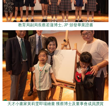
教育局副局長蔡若蓮博士, JP 頒發畢業證書
天才小畫家黃莉雯即場繪畫 獲蔡博士及董事會成員讚賞