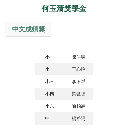
何玉清獎學金
中文成績獎
小一
陳佳壕
小二
王心怡
小三
李泳燁
小四
梁健聰
小六
陳柏霖
中二
楊裕陽