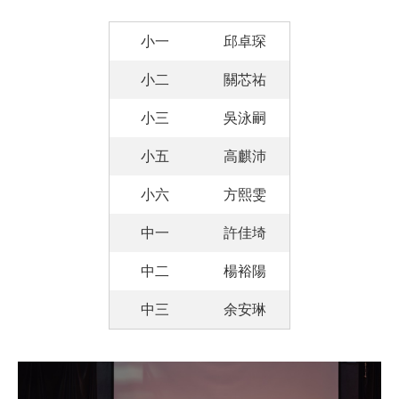
小一
邱卓琛
小二
關芯祐
小三
吳泳嗣
小五
高麒沛
小六
方熙雯
中一
許佳埼
中二
楊裕陽
中三
余安琳