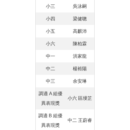
小三
吳泳嗣
小四
梁健聰
小五
高麒沛
小六
陳柏霖
中一
洪家龍
中二
楊裕陽
中三
余安琳
調適 A 組優
小六 區墁芷
異表現獎
調適 B 組優
中二 王蔚睿
異表現獎