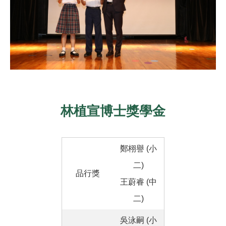
林植宣博士獎學金
鄭栩譽 (小
二)
品行獎
王蔚睿 (中
二)
吳泳嗣 (小