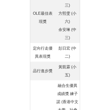
三)
OLE最佳表
方熙雯 (小
現獎
六)
余安琳 (中
三)
定向行走優
彭日宏 (中
異表現獎
二)
黃凱霖 (小
品行進步獎
五)
融合生優異
成績獎 練子
諾 (香港中文
大學—社會