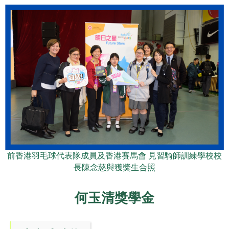
前香港羽毛球代表隊成員及香港賽馬會 見習騎師訓練學校校
長陳念慈與獲獎生合照
何玉清獎學金