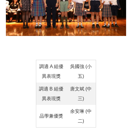
調適 A 組優
吳國強 (小
異表現獎
五)
調適 B 組優
唐文斌 (中
異表現獎
三)
余安琳 (中
品學兼優獎
二)