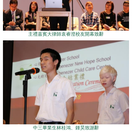
主禮嘉賓大律師袁睿澄校友開幕致辭
中三畢業生林桂鴻、鍾昊致謝辭