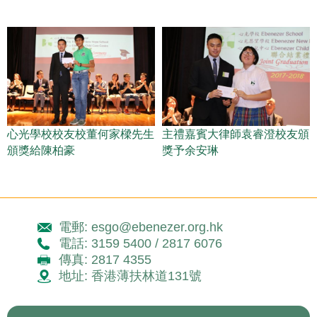
心光學校校友校董何家樑先生
主禮嘉賓大律師袁睿澄校友頒
頒獎給陳柏豪
獎予余安琳
電郵: esgo@ebenezer.org.hk
電話: 3159 5400 / 2817 6076
傳真: 2817 4355
地址: 香港薄扶林道131號