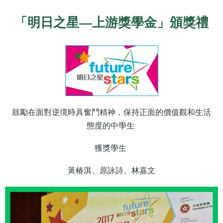
「明日之星—上游獎學金」頒獎禮
鼓勵在面對逆境時具奮鬥精神，保持正面的價值觀和生活
態度的中學生
獲獎學生
黃椿淇、原詠詩、林嘉文