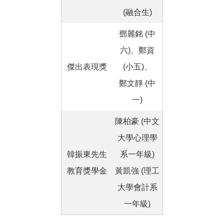
(融合生)
鄧麗銘 (中
六)、鄭資
傑出表現獎
(小五)、
鄭文靜 (中
一)
陳柏豪 (中文
大學心理學
韓振東先生
系一年級)
教育獎學金
黃凱強 (理工
大學會計系
一年級)