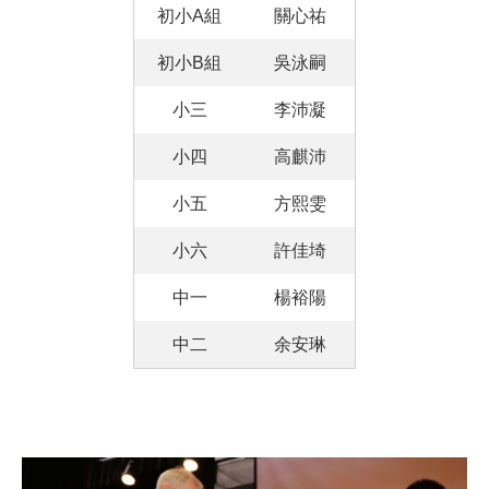
初小A組
關心祐
初小B組
吳泳嗣
小三
李沛凝
小四
高麒沛
小五
方熙雯
小六
許佳埼
中一
楊裕陽
中二
余安琳