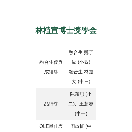
林植宣博士獎學金
融合生 鄭子
融合生優異
絃 (小四)
成績獎
融合生 林嘉
文 (中三)
陳穎思 (小
品行獎
二)、王蔚睿
(中一)
OLE最佳表
周杰軒 (中