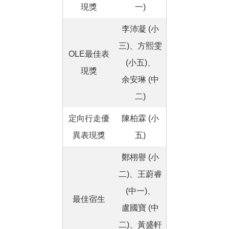
現獎
一)
李沛凝 (小
三)、方熙雯
OLE最佳表
(小五)、
現獎
余安琳 (中
二)
定向行走優
陳柏霖 (小
異表現獎
五)
鄭栩譽 (小
二)、王蔚睿
(中一)、
最佳宿生
盧國寶 (中
二)、黃盛軒