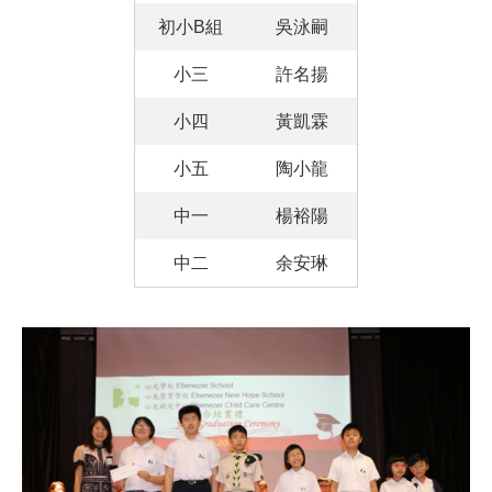
初小B組
吳泳嗣
小三
許名揚
小四
黃凱霖
小五
陶小龍
中一
楊裕陽
中二
余安琳