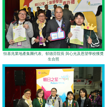
恒基兆業地產集團代表、郁德芬院長 與心光及恩望學校獲獎
生合照