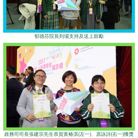
郁德芬院長到場支持及送上鼓勵
政務司司長張建宗先生恭賀黃椿淇(左一)、原詠詩(右一)獲獎