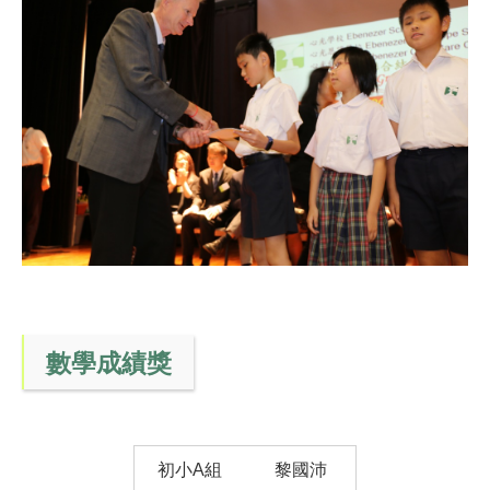
數學成績獎
初小A組
黎國沛