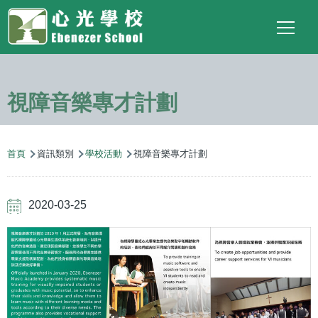
Main
Top
Language
移至主內容
Social
switcher
To
navigation
Link
視障音樂專才計劃
導
首頁
資訊類別
學校活動
視障音樂專才計劃
航
連
2020-03-25
結