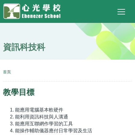
Main
Top
Language
移至主內容
Social
switcher
To
navigation
Link
資訊科技科
導
首頁
航
連
教學目標
結
能應用電腦基本軟硬件
能利用資訊科技與人溝通
能應用互聯網作學習的工具
能操作輔助儀器應付日常學習及生活